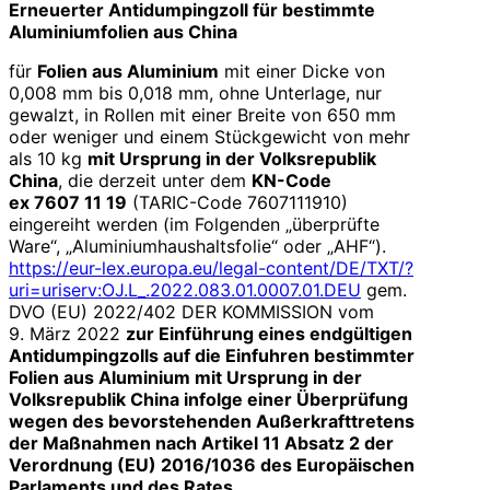
Erneuerter Antidumpingzoll für bestimmte
Aluminiumfolien aus China
für
Folien aus Aluminium
mit einer Dicke von
0,008 mm bis 0,018 mm, ohne Unterlage, nur
gewalzt, in Rollen mit einer Breite von 650 mm
oder weniger und einem Stückgewicht von mehr
als 10 kg
mit Ursprung in der Volksrepublik
China
, die derzeit unter dem
KN-Code
ex 7607 11 19
(TARIC-Code 7607111910)
eingereiht werden (im Folgenden „überprüfte
Ware“, „Aluminiumhaushaltsfolie“ oder „AHF“).
https://eur-lex.europa.eu/legal-content/DE/TXT/?
uri=uriserv:OJ.L_.2022.083.01.0007.01.DEU
gem.
DVO (EU) 2022/402 DER KOMMISSION vom
9. März 2022
zur Einführung eines endgültigen
Antidumpingzolls auf die Einfuhren bestimmter
Folien aus Aluminium mit Ursprung in der
Volksrepublik China infolge einer Überprüfung
wegen des bevorstehenden Außerkrafttretens
der Maßnahmen nach Artikel 11 Absatz 2 der
Verordnung (EU) 2016/1036 des Europäischen
Parlaments und des Rates