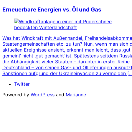
Erneuerbare Energien vs. Öl und Gas
Was hat Windkraft mit Außenhandel, Freihandelsabkomme
Staatengemeinschaften etc. zu tun? Nun, wenn man sich d
aktuellen Ereignisse ansieht, erkennt man leicht, dass ‚gut
gemeint‘ nicht ‚gut gemacht‘ ist. Spätestens seitdem Russ
die Abhängigkeit vieler Staaten – darunter in erster Reihe
Deutschland – von seinen Gas- und Öllieferungen ausnutz
Sanktionen aufgrund der Ukraineinvasion zu vermeiden [
Twitter
Powered by
WordPress
and
Marianne