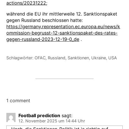
actions/20231222
;
während die EU ihr mittlerweile 12. Sanktionspaket
gegen Russland beschlossen hatte:
https://germany.representation.ec.europa.eu/news/k
ommission-begrusst-12-sanktionspaket-des-rates-
gegen-russland-2023-12-19-0_de
.
Schlagwörter:
OFAC
,
Russland
,
Sanktionen
,
Ukraine
,
USA
1 comment
Football prediction
sagt:
12. November 2025 um 14:44 Uhr
Hach, die Sanktionen-Politik ist ja richtig auf